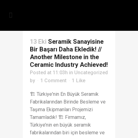
13 Eki
Seramik Sanayisine
Bir Başarı Daha Ekledik! //
Another Milestone in the
Ceramic Industry Achieved!
Posted at 11:03h
in
Uncategorized
by
1 Comment
1
Like
🏗️ Türkiye'nin En Büyük Seramik
Fabrikalarından Birinde Besleme ve
Taşıma Ekipmanları Projemizi
Tamamladık! 🏗️ Firmamız,
Türkiye’nin en büyük seramik
fabrikalarından biri için besleme ve