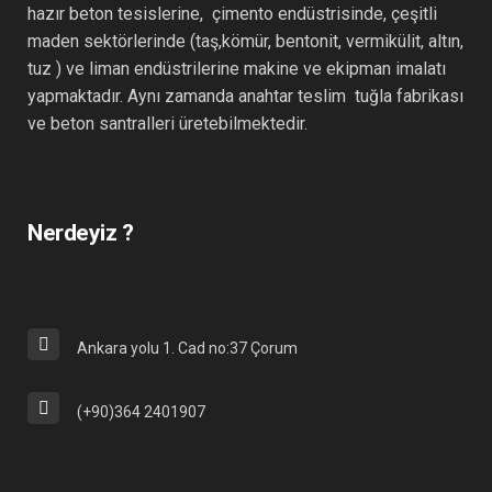
hazır beton tesislerine, çimento endüstrisinde, çeşitli
maden sektörlerinde (taş,kömür, bentonit, vermikülit, altın,
tuz ) ve liman endüstrilerine makine ve ekipman imalatı
yapmaktadır. Aynı zamanda anahtar teslim tuğla fabrikası
ve beton santralleri üretebilmektedir.
Nerdeyiz ?
Ankara yolu 1. Cad no:37 Çorum
(+90)364 2401907